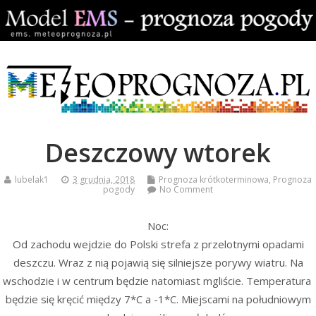
Deszczowy wtorek
lubelak1
3 grudnia, 2018
Prognoza krótkoterminowa
,
Prognoza
pogody
No Comment
Noc:
Od zachodu wejdzie do Polski strefa z przelotnymi opadami
deszczu. Wraz z nią pojawią się silniejsze porywy wiatru. Na
wschodzie i w centrum będzie natomiast mgliście. Temperatura
będzie się kręcić między 7*C a -1*C. Miejscami na południowym