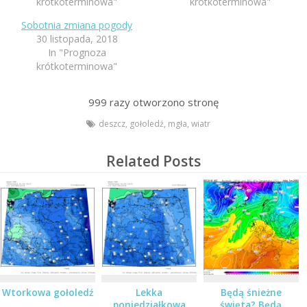
krótkoterminowa"
krótkoterminowa"
Sobotnia zmiana pogody
30 listopada, 2018
In "Prognoza
krótkoterminowa"
999
razy otworzono stronę
deszcz
,
gołoledź
,
mgła
,
wiatr
Related Posts
Wtorkowa gołoledź
Lekka
Będą śnieżne
poniedziałkowa
święta? Będą