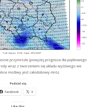
nocne przymrozki (powyżej prognoza dla piątkowego
środy wraz z tworzeniem się układu wyżówego we
lsce możliwy jest całodobowy mróz.
Podziel się:
Facebook
X
Like this: