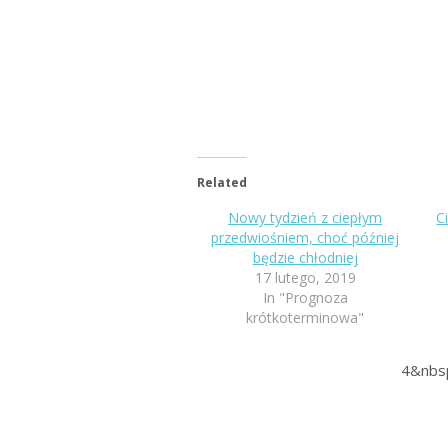
Related
Nowy tydzień z ciepłym
C
przedwiośniem, choć później
będzie chłodniej
17 lutego, 2019
In "Prognoza
krótkoterminowa"
4&nbs