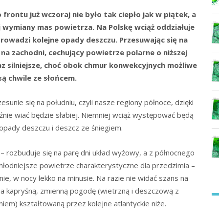
frontu już wczoraj nie było tak ciepło jak w piątek, a
 wymiany mas powietrza. Na Polskę wciąż oddziałuje
prowadzi kolejne opady deszczu. Przesuwając się na
 na zachodni, cechujący powietrze polarne o niższej
z silniejsze, choć obok chmur konwekcyjnych możliwe
są chwile ze słońcem.
esunie się na południu, czyli nasze regiony północe, dzięki
nie wiać będzie słabiej. Niemniej wciąż występować będą
opady deszczu i deszcz ze śniegiem.
 rozbuduje się na parę dni układ wyżowy, a z północnego
hłodniejsze powietrze charakterystyczne dla przedzimia –
e, w nocy lekko na minusie. Na razie nie widać szans na
a kapryśną, zmienną pogodę (wietrzną i deszczową z
em) kształtowaną przez kolejne atlantyckie niże.