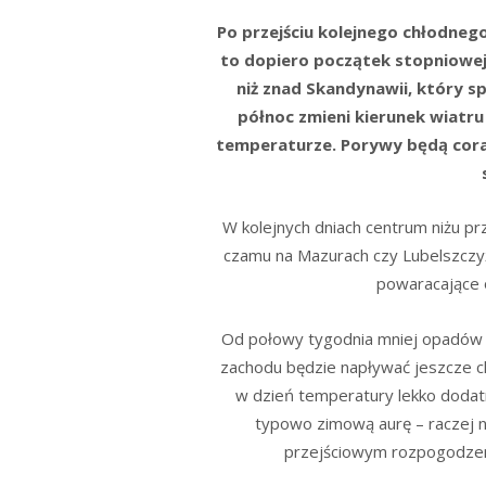
Po przejściu kolejnego chłodnego 
to dopiero początek stopniowej
niż znad Skandynawii, który s
północ zmieni kierunek wiatru
temperaturze. Porywy będą cora
W kolejnych dniach centrum niżu prz
czamu na Mazurach czy Lubelszczyź
powaracające 
Od połowy tygodnia mniej opadów –
zachodu będzie napływać jeszcze c
w dzień temperatury lekko dodatni
typowo zimową aurę – raczej n
przejściowym rozpogodzeni