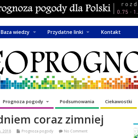
Baza wiedzy
Przydatne linki
Kontakt
Prognoza pogody
Podsumowania
Ciekawostki
dniem coraz zimniej
a, 2018
Prognoza pogody
No Comment