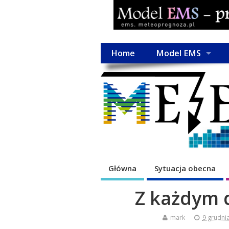
Home
Model EMS
Główna
Sytuacja obecna
Z każdym 
mark
9 grudni