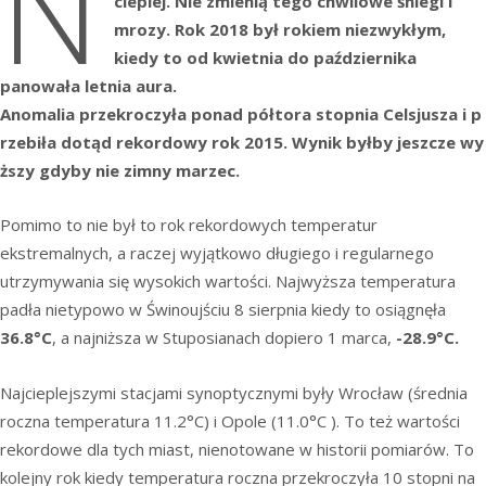
N
cieplej. Nie zmienią tego chwilowe śniegi i
mrozy. Rok 2018 był rokiem niezwykłym,
kiedy to od kwietnia do października
panowała letnia aura.
Anomalia przekroczyła ponad półtora stopnia Celsjusza i p
rzebiła dotąd rekordowy rok 2015. Wynik byłby jeszcze wy
ższy gdyby nie zimny marzec.
Pomimo to nie był to rok rekordowych temperatur
ekstremalnych, a raczej wyjątkowo długiego i regularnego
utrzymywania się wysokich wartości. Najwyższa temperatura
padła nietypowo w Świnoujściu 8 sierpnia kiedy to osiągnęła
36.8°C
, a najniższa w Stuposianach dopiero 1 marca,
-28.9°C.
Najcieplejszymi stacjami synoptycznymi były Wrocław (średnia
roczna temperatura 11.2°C) i Opole (11.0°C ). To też wartości
rekordowe dla tych miast, nienotowane w historii pomiarów. To
kolejny rok kiedy temperatura roczna przekroczyła 10 stopni na