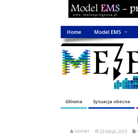
Home
Model EMS
Główna
Sytuacja obecna
lubelak1
23 lutego, 2019