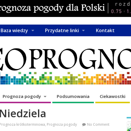
Baza wiedzy
Przydatne linki
Kontakt
Prognoza pogody
Podsumowania
Ciekawostki
Niedziela
Prognoza krótkoterminowa
,
Prognoza pogody
No Comment