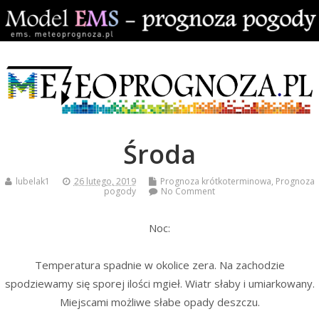
Środa
lubelak1
26 lutego, 2019
Prognoza krótkoterminowa
,
Prognoza
pogody
No Comment
Noc:
Temperatura spadnie w okolice zera. Na zachodzie
spodziewamy się sporej ilości mgieł. Wiatr słaby i umiarkowany.
Miejscami możliwe słabe opady deszczu.