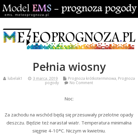
Pełnia wiosny
lubelak1
3 marca, 2019
Prognoza krótkoterminowa
,
Prognoza
pogody
No Comment
Noc:
Za zachodu na wschód będą się przesuwały przelotne opady
deszczu. Będzie też narastał wiatr. Temperatura minimalna
sięgnie 4-10*C. Niczym w kwietniu.