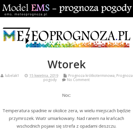
Wtorek
lubelak1
15 kwietnia, 2019
Prognoza krótkoterminowa
,
Prognoza
pogody
No Comment
Noc:
Temperatura spadnie w okolice zera, w wielu miejscach będzie
przymrozek. Wiatr umiarkowany. Nad ranem na krańcach
wschodnich pojawi się strefa z opadami deszczu.