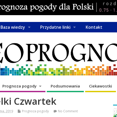
Baza wiedzy
Przydatne linki
Kontakt
Prognoza pogody
Podsumowania
Ciekawostki
lki Czwartek
nia, 2019
Prognoza pogody
No Comment