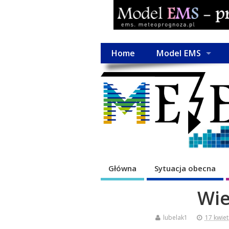
Home
Model EMS
Główna
Sytuacja obecna
Wie
lubelak1
17 kwiet