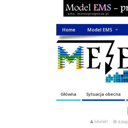
Home
Model EMS
Główna
Sytuacja obecna
lubelak1
4 maj