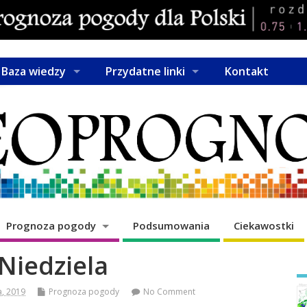
Baza wiedzy
Przydatne linki
Kontakt
Prognoza pogody
Podsumowania
Ciekawostki
Niedziela
a, 2019
Prognoza pogody
No Comment