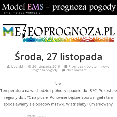
Środa, 27 listopada
lubelak1
26 listopada, 2019
Prognoza krótkoterminowa
,
Prognoza pogody
No Comment
Noc:
Temperatura na wschodzie i północy spadnie do -3*C. Pozostałe
regiony do 5*C na plusie. Ponownie będzie sporo mgieł i tam
spodziewamy się opadów mżawki. Wiatr słaby i umiarkowany.