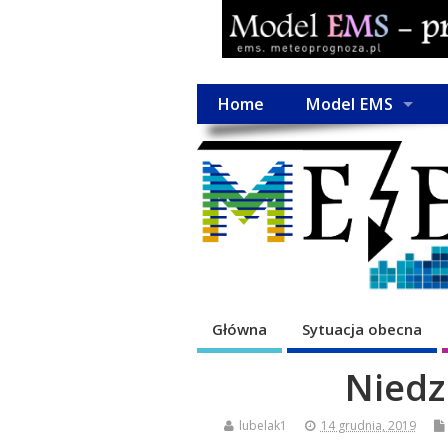
Home
Model EMS
Główna
Sytuacja obecna
Niedz
lubelak1
14 grudnia, 2019