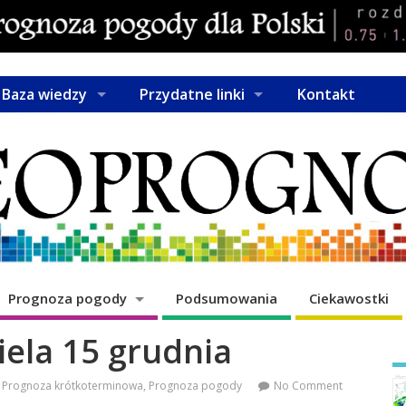
Baza wiedzy
Przydatne linki
Kontakt
Prognoza pogody
Podsumowania
Ciekawostki
iela 15 grudnia
Prognoza krótkoterminowa
,
Prognoza pogody
No Comment