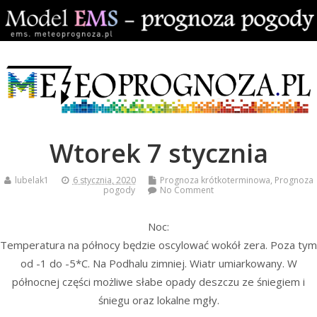
Wtorek 7 stycznia
lubelak1
6 stycznia, 2020
Prognoza krótkoterminowa
,
Prognoza
pogody
No Comment
Noc:
Temperatura na północy będzie oscylować wokół zera. Poza tym
od -1 do -5*C. Na Podhalu zimniej. Wiatr umiarkowany. W
północnej części możliwe słabe opady deszczu ze śniegiem i
śniegu oraz lokalne mgły.