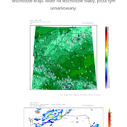
wschodzie kraju. Wiatr na wschodzie słaby, poza tym
umiarkowany.