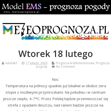
Wtorek 18 lutego
lubelak1
17 lutego, 2020
Prognoza krótkoterminowa
,
Prognoza
pogody
No Comment
Noc:
Temperatura na północy spadnie już lokalnie w okolice zera
stopni z możliwymi przymrozkami. Na południu i w centrum
jeszcze ciepło, 4-7*C. Przez Polskę będzie przemieszczać się
strefa z opadami deszczu, nad ranem będzie jeszcze na