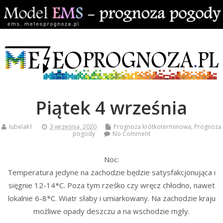
Piątek 4 września
lubelak1
3 września, 2020
Prognoza krótkoterminowa
,
Prognoza
pogody
No Comment
Noc:
Temperatura jedyne na zachodzie będzie satysfakcjonująca i
sięgnie 12-14*C. Poza tym rześko czy wręcz chłodno, nawet
lokalnie 6-8*C. Wiatr słaby i umiarkowany. Na zachodzie kraju
możliwe opady deszczu a na wschodzie mgły.