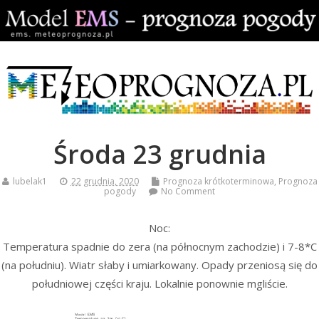
Środa 23 grudnia
lubelak1
22 grudnia, 2020
Prognoza krótkoterminowa
,
Prognoza
pogody
No Comment
Noc:
Temperatura spadnie do zera (na północnym zachodzie) i 7-8*C
(na południu). Wiatr słaby i umiarkowany. Opady przeniosą się do
południowej części kraju. Lokalnie ponownie mgliście.