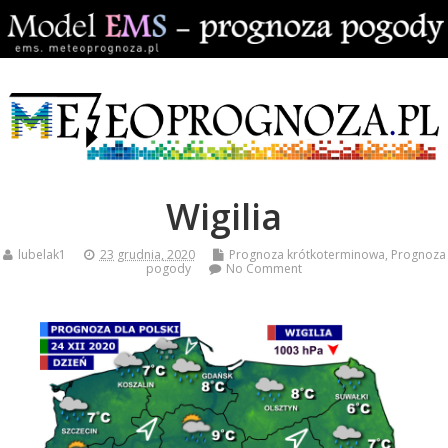
Wigilia
lubelak1
23 grudnia, 2020
Prognoza krótkoterminowa
,
Prognoza
pogody
No Comment