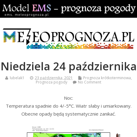
Niedziela 24 października
lubelak1
23 października, 2021
Prognoza krótkoterminowa
,
Prognoza pogody
No Comment
Noc:
Temperatura spadnie do 4/-5°C. Wiatr słaby i umiarkowany.
Obecne opady będą systematycznie zanikać.