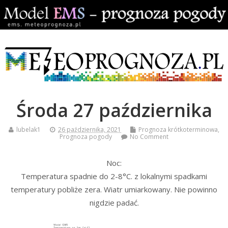
Środa 27 października
lubelak1
26 października, 2021
Prognoza krótkoterminowa
,
Prognoza pogody
No Comment
Noc:
Temperatura spadnie do 2-8°C. z lokalnymi spadkami
temperatury pobliże zera. Wiatr umiarkowany. Nie powinno
nigdzie padać.