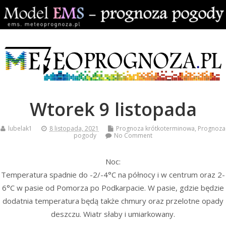
Wtorek 9 listopada
lubelak1
8 listopada, 2021
Prognoza krótkoterminowa
,
Prognoza
pogody
No Comment
Noc:
Temperatura spadnie do -2/-4°C na północy i w centrum oraz 2-
6°C w pasie od Pomorza po Podkarpacie. W pasie, gdzie będzie
dodatnia temperatura będą także chmury oraz przelotne opady
deszczu. Wiatr słaby i umiarkowany.