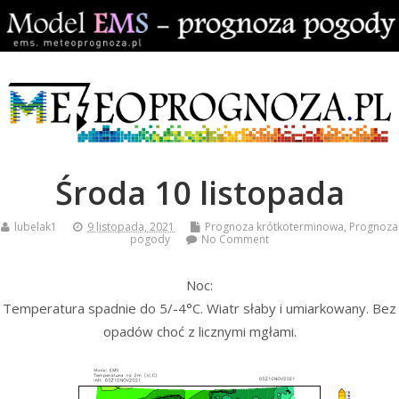
Środa 10 listopada
lubelak1
9 listopada, 2021
Prognoza krótkoterminowa
,
Prognoza
pogody
No Comment
Noc:
Temperatura spadnie do 5/-4°C. Wiatr słaby i umiarkowany. Bez
opadów choć z licznymi mgłami.