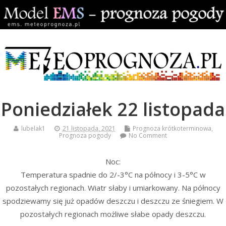
Poniedziałek 22 listopada
lubelak1
21 listopada, 2021
Prognoza krótkoterminowa
,
Prognoza pogody
No Comment
Noc:
Temperatura spadnie do 2/-3°C na północy i 3-5°C w
pozostałych regionach. Wiatr słaby i umiarkowany. Na północy
spodziewamy się już opadów deszczu i deszczu ze śniegiem. W
pozostałych regionach możliwe słabe opady deszczu.