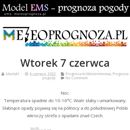
Wtorek 7 czerwca
lubelak1
6 czerwca, 2022
Prognoza krótkoterminowa
,
Prognoza
pogody
No Comment
Noc:
Temperatura spadnie do 10-16°C. Wiatr słaby i umiarkowany.
Słabnące opady pojawią się na północy a do południowej Polski
wkroczy strefa z opadami znad Czech.