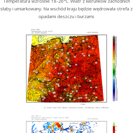
Temperatura wzrośnie 18-26°C. Wiatr z kierunków zachodnich
słaby i umiarkowany. Na wschód kraju będzie wędrowała strefa z
opadami deszczu i burzami.