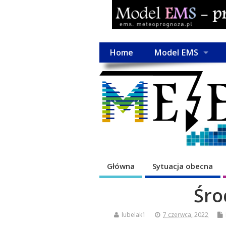
Home
Model EMS
Główna
Sytuacja obecna
Śro
lubelak1
7 czerwca, 2022