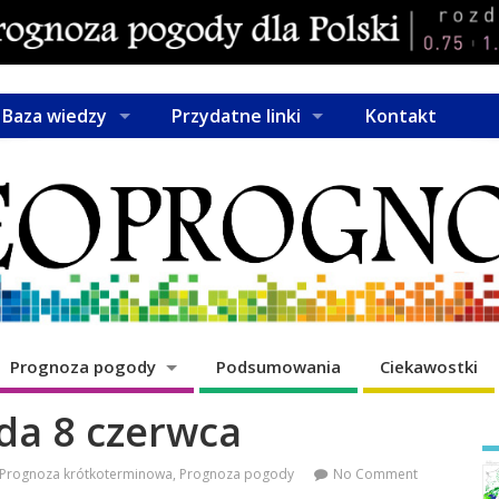
Baza wiedzy
Przydatne linki
Kontakt
Prognoza pogody
Podsumowania
Ciekawostki
da 8 czerwca
Prognoza krótkoterminowa
,
Prognoza pogody
No Comment