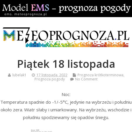
Piątek 18 listopada
lubelak1
17 listopada, 2022
Prognoza krótkoterminowa
,
Prognoza pogody
No Comment
Noc:
Temperatura spadnie do -1/-5°C, jedynie na wybrzeżu i południu
około zera. Wiatr słaby i umiarkowany. Na wybrzeżu, wschodzie i
południu spodziewamy się opadów śniegu.