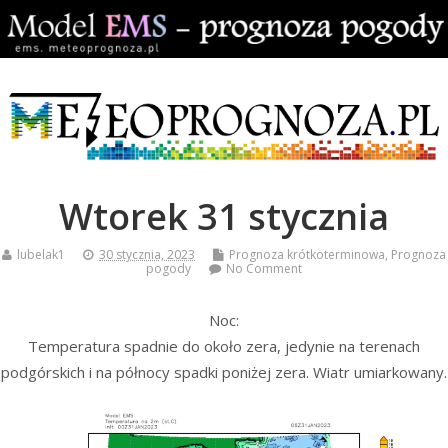
Wtorek 31 stycznia
lubelak1
30 stycznia, 2023
Prognoza krótkoterminowa
,
Prognoza
pogody
No Comment
Noc:
Temperatura spadnie do około zera, jedynie na terenach
podgórskich i na północy spadki poniżej zera. Wiatr umiarkowany.