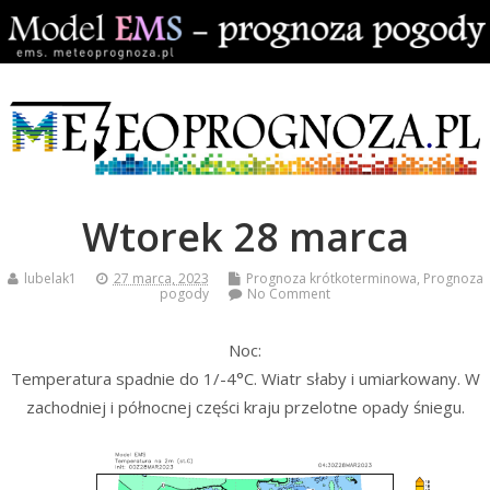
Wtorek 28 marca
lubelak1
27 marca, 2023
Prognoza krótkoterminowa
,
Prognoza
pogody
No Comment
Noc:
Temperatura spadnie do 1/-4°C. Wiatr słaby i umiarkowany. W
zachodniej i północnej części kraju przelotne opady śniegu.