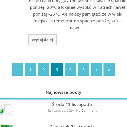
Przed nami noc, gdy temperatura lokalnie spadnie
poniżej -20*C a lokalnie wysoko w Tatrach nawet
poniżej -25*C! Ale należy pamiętać, że w wielu
miejscach temperatura spadnie poniżej -10 a
nawet…
czytaj dalej
‹
1
2
3
4
5
›
»
Najnowsze posty
Środa 13 listopada
12 listopada, 2024
-
No Comment
Czwartek 7 listopada