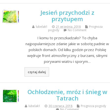
Jesień przychodzi z
przytupem
lubelak1
21 września, 2018
Prognoza
pogody
No Comment
I komu to przeszkadzało? To chyba
najpopularniejsze zdanie jakie w sobotę padnie w
polskich domach. Od kilku godzin przez Polskę
wędruje front atmosferyczny z burzami, silnymi
porywami wiatru i sporym…
czytaj dalej
Ochłodzenie, mróz i śnieg w
Tatrach
lubelak1
30 czerwca, 2018
Prognoza pogody
No Comment