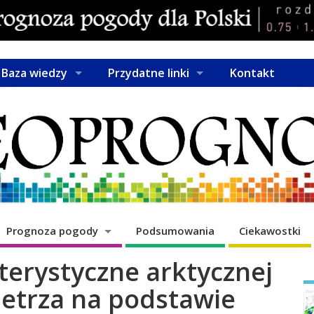
Baza wiedzy
Przydatne linki
Kontakt
Prognoza pogody
Podsumowania
Ciekawostki
terystyczne arktycznej
etrza na podstawie