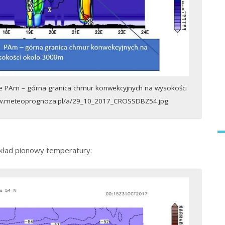
 PAm – górna granica chmur konwekcyjnych na wysokości
www.meteoprognoza.pl/a/29_10_2017_CROSSDBZ54.jpg
kład pionowy temperatury: