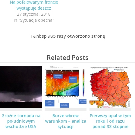
Na pofalowanym froncie
występuje deszcz
27 stycznia, 2018
In "Sytuacja obecna"
1&nbsp;985
razy otworzono stronę
Related Posts
Groźne tornada na
Burze wbrew
Pierwszy upał w tym
południowym
warunkom – analiza
roku i od razu
wschodzie USA
sytuacji
ponad 33 stopnie