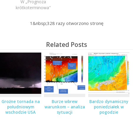
W „Prognoza
krótkoterminowa"
1&nbsp;328
razy otworzono stronę
Related Posts
Groźne tornada na
Burze wbrew
Bardzo dynamiczny
południowym
warunkom – analiza
poniedziałek w
wschodzie USA
sytuacji
pogodzie