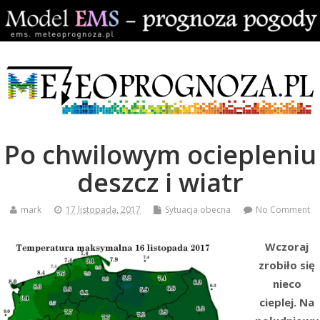
Po chwilowym ociepleniu
deszcz i wiatr
mark
17 listopada, 2017
Sytuacja obecna
No Comment
Wczoraj
zrobiło się
nieco
cieplej. Na