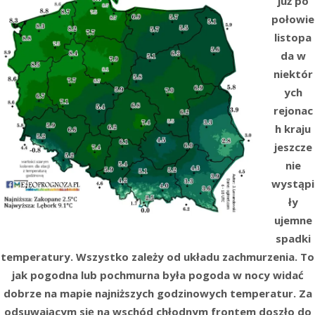
już po
połowie
listopa
da w
niektór
ych
rejonac
h kraju
jeszcze
nie
wystąpi
ły
ujemne
spadki
temperatury. Wszystko zależy od układu zachmurzenia. To
jak pogodna lub pochmurna była pogoda w nocy widać
dobrze na mapie najniższych godzinowych temperatur. Za
odsuwającym się na wschód chłodnym frontem doszło do