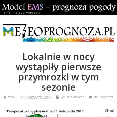
Lokalnie w nocy
wystąpiły pierwsze
przymrozki w tym
sezonie
mark
18 listopada, 2017
Sytuacja obecna
No Comment
Choć