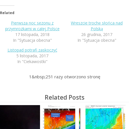
Related
Pierwsza noc sezonu z
Wreszcie trochę słońca nad
przymrozkami w całej Polsce
Polską
17 listopada, 2018
26 grudnia, 2017
In "Sytuacja obecna"
In "Sytuacja obecna"
Listopad potrafi zaskoczyć
5 listopada, 2017
In "Ciekawostki"
1&nbsp;251
razy otworzono stronę
Related Posts