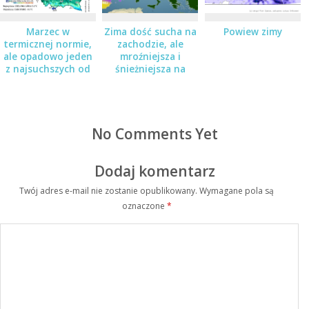
Marzec w
Zima dość sucha na
Powiew zimy
termicznej normie,
zachodzie, ale
ale opadowo jeden
mroźniejsza i
z najsuchszych od
śnieżniejsza na
72 lat
wschodzie
No Comments Yet
Dodaj komentarz
Twój adres e-mail nie zostanie opublikowany.
Wymagane pola są
oznaczone
*