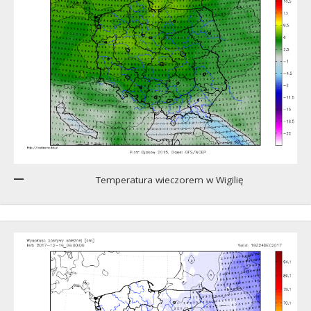
Temperatura wieczorem w Wigilię