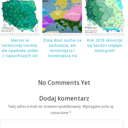
Marzec w
Zima dość sucha na
Rok 2018 skończył
termicznej normie,
zachodzie, ale
się bardzo ciepłym
ale opadowo jeden
mroźniejsza i
miesiącem
z najsuchszych od
śnieżniejsza na
72 lat
wschodzie
No Comments Yet
Dodaj komentarz
Twój adres e-mail nie zostanie opublikowany.
Wymagane pola są
oznaczone
*