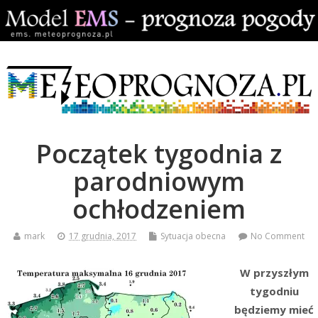
Początek tygodnia z
parodniowym
ochłodzeniem
mark
17 grudnia, 2017
Sytuacja obecna
No Comment
W przyszłym
tygodniu
będziemy mieć