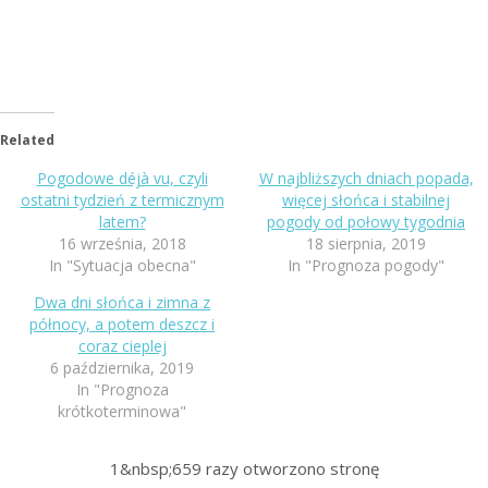
Related
Pogodowe déjà vu, czyli
W najbliższych dniach popada,
ostatni tydzień z termicznym
więcej słońca i stabilnej
latem?
pogody od połowy tygodnia
16 września, 2018
18 sierpnia, 2019
In "Sytuacja obecna"
In "Prognoza pogody"
Dwa dni słońca i zimna z
północy, a potem deszcz i
coraz cieplej
6 października, 2019
In "Prognoza
krótkoterminowa"
1&nbsp;659
razy otworzono stronę