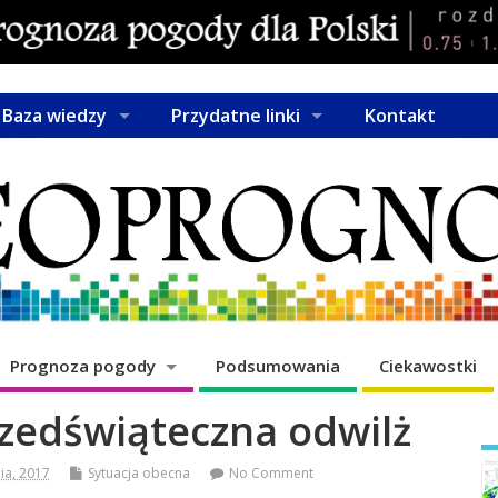
Baza wiedzy
Przydatne linki
Kontakt
Prognoza pogody
Podsumowania
Ciekawostki
zedświąteczna odwilż
ia, 2017
Sytuacja obecna
No Comment