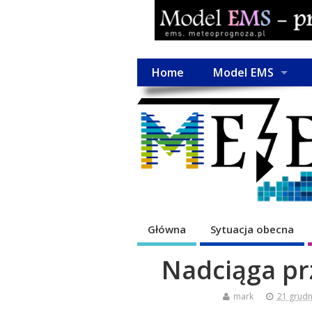
Home
Model EMS
Główna
Sytuacja obecna
Nadciąga pr
mark
21 grudn