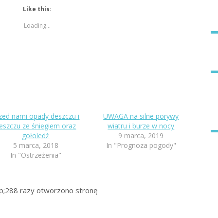
Like this:
Loading...
zed nami opady deszczu i
UWAGA na silne porywy
eszczu ze śniegiem oraz
wiatru i burze w nocy
gołoledź
9 marca, 2019
5 marca, 2018
In "Prognoza pogody"
In "Ostrzeżenia"
p;288
razy otworzono stronę