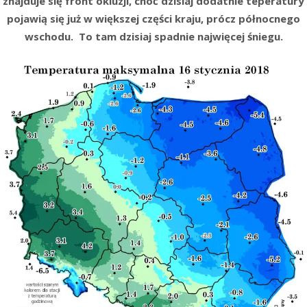
znajduje się front okluzji, choć dzisiaj dodatnie teperatury
pojawią się już w większej części kraju, prócz północnego
wschodu. To tam dzisiaj spadnie najwięcej śniegu.