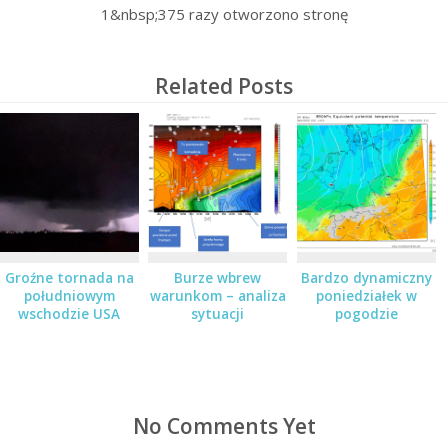
1&nbsp;375
razy otworzono stronę
Related Posts
Groźne tornada na
Burze wbrew
Bardzo dynamiczny
południowym
warunkom – analiza
poniedziałek w
wschodzie USA
sytuacji
pogodzie
No Comments Yet