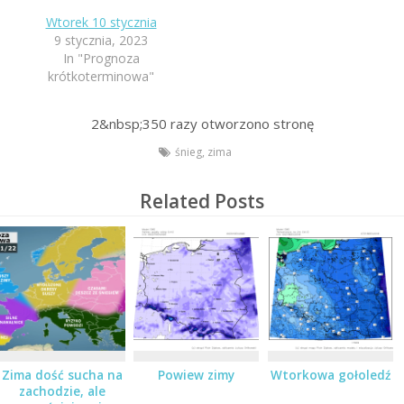
Wtorek 10 stycznia
9 stycznia, 2023
In "Prognoza
krótkoterminowa"
2&nbsp;350
razy otworzono stronę
śnieg
,
zima
Related Posts
Zima dość sucha na
Powiew zimy
Wtorkowa gołoledź
zachodzie, ale