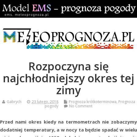
Rozpoczyna się
najchłodniejszy okres tej
zimy
Gabrych
23 lutego, 2018
Prognoza krótkoterminowa
,
Prognoza
pogody
No Comment
Przed nami okres kiedy na termometrach nie zobaczymy
dodatniej temperatury, a w nocy ta będzie spadać w wielu