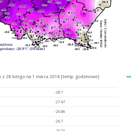
y z 28 lutego na 1 marca 2018 [temp. godzinowe]
-28.7
-27.47
-26.86
-26.7
-26.23