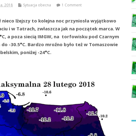
a, 2018
Sytuacja obecna
1 Comment
 nieco lżejszy to kolejna noc przyniosła wyjątkowo
ciu i w Tatrach, zwłaszcza jak na początek marca. W
°
C, a poza siecią IMGW, na torfowisku pod Czarnym
 do -30.5
°
C. Bardzo mroźno było też w Tomaszowie
belskim, poniżej -24
°
C.