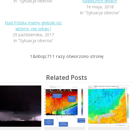
In "Sytuacja obecna"
najbliszych dniach
16 maja, 2018
In "Sytuacja obecna"
Nad Polską mamy głęboki niż
wtórny, nie orkan !
29 października, 2017
In "Sytuacja obecna"
1&nbsp;711
razy otworzono stronę
Related Posts