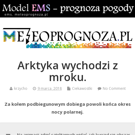
Arktyka wychodzi z
mroku.
krzycho
9 marca, 2018
Ciekawostki
No Comment
Za kołem podbiegunowym dobiega powoli końca okres
nocy polarnej.
Na animacji zdjęć satelitarnych widać, jak kurczył się obszar