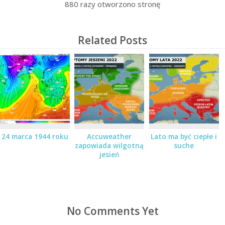
880
razy otworzono stronę
Related Posts
24 marca 1944 roku
Accuweather
Lato ma być ciepłe i
zapowiada wilgotną
suche
jesień
No Comments Yet