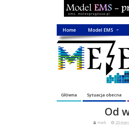
Home
Model EMS
Główna
Sytuacja obecna
Od w
mark
20 marc