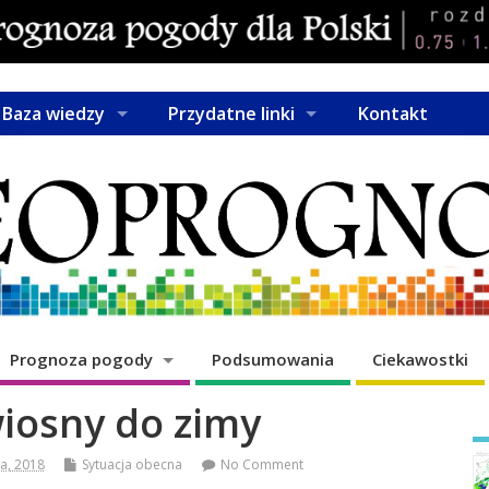
Baza wiedzy
Przydatne linki
Kontakt
Prognoza pogody
Podsumowania
Ciekawostki
iosny do zimy
a, 2018
Sytuacja obecna
No Comment