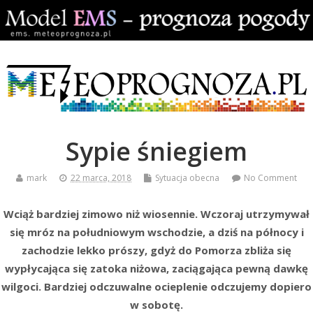
Sypie śniegiem
mark
22 marca, 2018
Sytuacja obecna
No Comment
Wciąż bardziej zimowo niż wiosennie. Wczoraj utrzymywał
się mróz na południowym wschodzie, a dziś na północy i
zachodzie lekko prószy, gdyż do Pomorza zbliża się
wypłycająca się zatoka niżowa, zaciągająca pewną dawkę
wilgoci. Bardziej odczuwalne ocieplenie odczujemy dopiero
w sobotę.