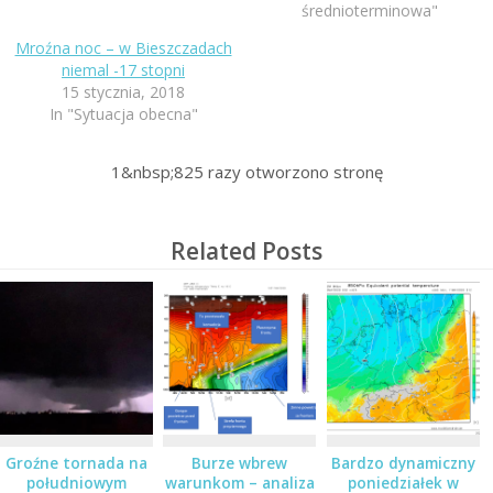
średnioterminowa"
Mroźna noc – w Bieszczadach
niemal -17 stopni
15 stycznia, 2018
In "Sytuacja obecna"
1&nbsp;825
razy otworzono stronę
Related Posts
Groźne tornada na
Burze wbrew
Bardzo dynamiczny
południowym
warunkom – analiza
poniedziałek w