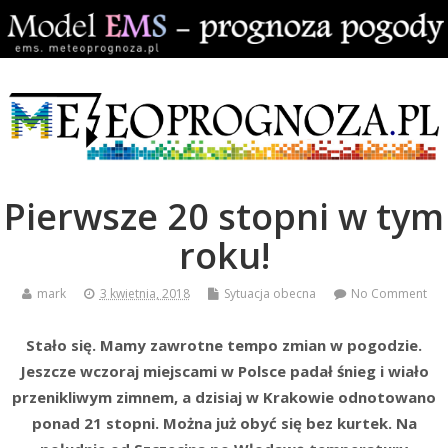
Pierwsze 20 stopni w tym
roku!
mark
3 kwietnia, 2018
Sytuacja obecna
No Comment
Stało się. Mamy zawrotne tempo zmian w pogodzie.
Jeszcze wczoraj miejscami w Polsce padał śnieg i wiało
przenikliwym zimnem, a dzisiaj w Krakowie odnotowano
ponad 21 stopni. Można już obyć się bez kurtek. Na