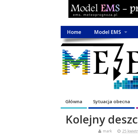
Home
Model EMS
Główna
Sytuacja obecna
Kolejny desz
mark
25 kwiet