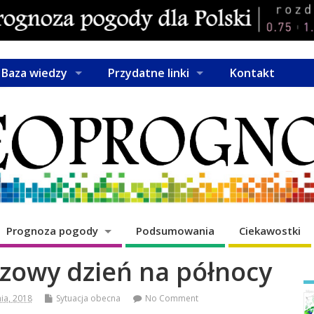
Baza wiedzy
Przydatne linki
Kontakt
Prognoza pogody
Podsumowania
Ciekawostki
czowy dzień na północy
nia, 2018
Sytuacja obecna
No Comment