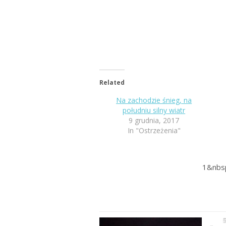
Related
Na zachodzie śnieg, na
południu silny wiatr
9 grudnia, 2017
In "Ostrzeżenia"
1&nbs