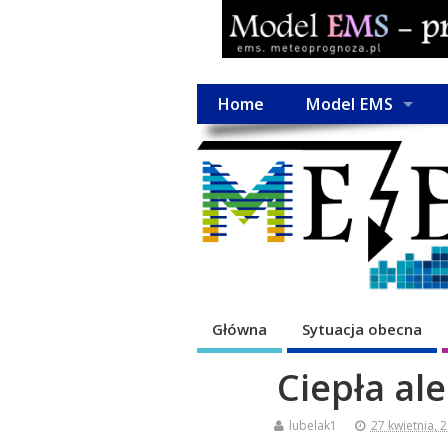
Home
Model EMS
Główna
Sytuacja obecna
Ciepła a
lubelak1
27 kwietnia, 