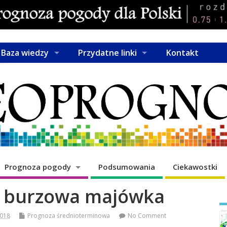
Baza wiedzy
Przydatne linki
Kontakt
Prognoza pogody
Podsumowania
Ciekawostki
le burzowa majówka
2018
Prognoza średnioterminowa
No Comment