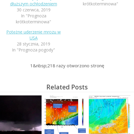
dłuższym ochłodzeniem
krótkoterminowa"
30 czerwca, 2019
In "Prognoza
krótkoterminowa"
Potężne uderzenie mrozu w
USA
28 stycznia, 2019
In "Prognoza pogody"
1&nbsp;218
razy otworzono stronę
Related Posts