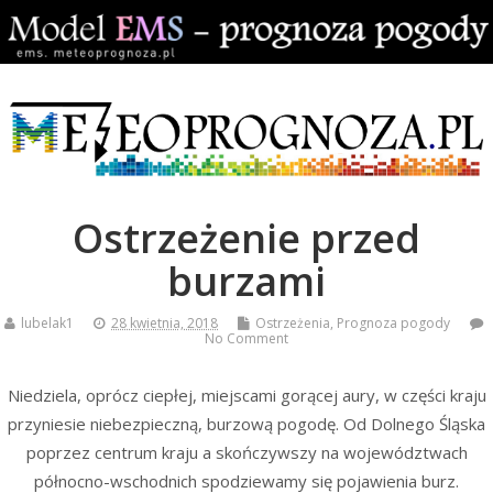
Ostrzeżenie przed
burzami
lubelak1
28 kwietnia, 2018
Ostrzeżenia
,
Prognoza pogody
No Comment
Niedziela, oprócz ciepłej, miejscami gorącej aury, w części kraju
przyniesie niebezpieczną, burzową pogodę. Od Dolnego Śląska
poprzez centrum kraju a skończywszy na województwach
północno-wschodnich spodziewamy się pojawienia burz.