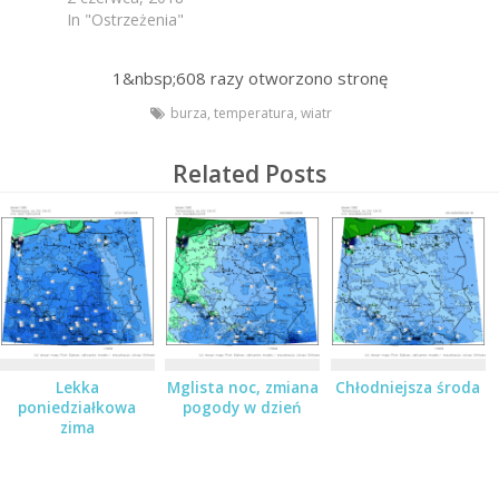
In "Ostrzeżenia"
1&nbsp;608
razy otworzono stronę
burza
,
temperatura
,
wiatr
Related Posts
Lekka
Mglista noc, zmiana
Chłodniejsza środa
poniedziałkowa
pogody w dzień
zima